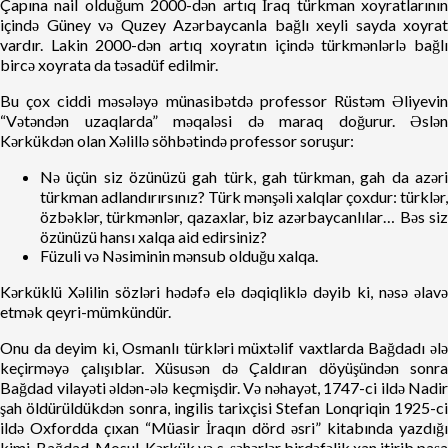
Çapına nail olduğum 2000-dən artıq İraq türkman xoyratlarının
içində Güney və Quzey Azərbaycanla bağlı xeyli sayda xoyrat
vardır. Lakin 2000-dən artıq xoyratın içində türkmənlərlə bağlı
bircə xoyrata da təsadüf edilmir.
Bu çox ciddi məsələyə münasibətdə professor Rüstəm Əliyevin
“Vətəndən uzaqlarda” məqaləsi də maraq doğurur. Əslən
Kərkükdən olan Xəlillə söhbətində professor soruşur:
Nə üçün siz özünüzü gah türk, gah türkman, gah da azəri
türkman adlandırırsınız? Türk mənşəli xalqlar çoxdur: türklər,
özbəklər, türkmənlər, qazaxlar, biz azərbaycanlılar… Bəs siz
özünüzü hansı xalqa aid edirsiniz?
Füzuli və Nəsiminin mənsub olduğu xalqa.
Kərküklü Xəlilin sözləri hədəfə elə dəqiqliklə dəyib ki, nəsə əlavə
etmək qeyri-mümkündür.
Onu da deyim ki, Osmanlı türkləri müxtəlif vaxtlarda Bağdadı ələ
keçirməyə çalışıblar. Xüsusən də Çaldıran döyüşündən sonra
Bağdad vilayəti əldən-ələ keçmişdir. Və nəhayət, 1747-ci ildə Nadir
şah öldürüldükdən sonra, ingilis tarixçisi Stefan Lonqriqin 1925-ci
ildə Oxfordda çıxan “Müasir İraqın dörd əsri” kitabında yazdığı
kimi, Bağdad, Mosul, Kərkük və s. şəhərlər birdəfəlik xan itirib paşa