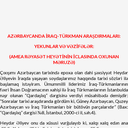
AZƏRBAYCANDA İRAQ-TÜRKMAN ARAŞDIRMALARI:
YEKUNLAR VƏ VƏZİFƏLƏR:
(AMEA RƏYASƏT HEYƏTİNİN İCLASINDA OXUNAN
MƏRUZƏ)
Çıxışımı Azərbaycan tarixində epoxa olan dahi şəxsiyyət Heydər
Əliyevin İraqda yaşayan soydaşlarımız haqqında tarixi sözləri ilə
başlamaq istəyirəm. Ümummilli liderimiz İraq-Türkmanlarının
fəxri İhsan Doğramacının xahişi ilə İraq Türkmanlarının İstanbulda
nəşr olunan “Qardaşlıq” dərgisinə verdiyi müsahibədə demişdir:
“Sonralar tarixi araşdıranda gördüm ki, Güney Azərbaycan, Quzey
Azərbaycan və İraq Türkmanları bir bütövün parçalarıdır” (Bax:
“Qardaşlıq” dərgisi №8, İstanbul, 2000-ci il, səh.4).
Heydər Əliyev onu da xüsusi vurğulayıb ki, xalqı xalq edən ana