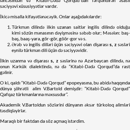
ləhcəsindən və “Kitabi-Dədə Qorqud”dan fərqləndirən əsaslı
səciyyəvi xüsusiyyətlər vardır.
İkicə misalla kifayətlənəcəyik. Onlar aşağıdakılardır:
Türkmən dilində ilkin uzanan saitlər ingilis dilində olduğu
kimi sözün mənasının dəyişməsinə səbəb olur; Məsələn: baş-
baş, baaş-yara, gör-gör, göör-gor və s.
Ərəb və ingilis dilləri üçün səciyyəvi olan dişarası
s, z
səsləri
eynilə türkmən dili üçün də səciyyəvidir.
İlkin uzanma və dişarası
s, z
səslərinə nə Azərbaycan dilində, n
onun Kərkük dialektində, nə də “Kitabi-Dədə Qorqud”da rast
gəlinir.
O ki, qaldı “Kitabi-Dədə Qorqud” epopeyasına, bu abidə haqqında
dünya şöhrətli alim V.Bartold demişdir: “Kitabi-Dədə Qorqud”
Qafqaz türkmanlarına məxsusdur”.
Akademik V.Bartoldun sözlərini dünyanın əksər türkoloq alimləri
təsdiqləyirlər.
Maraqlı bir faktdan da söz açmaq istərdim.