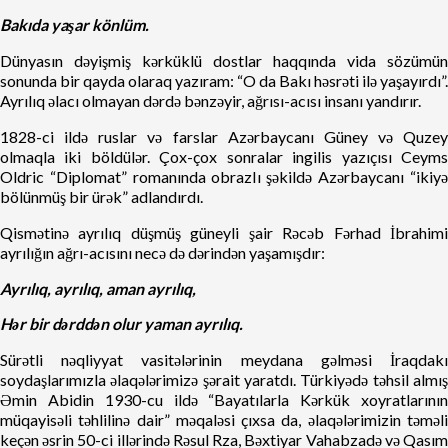
Bakıda yaşar könlüm.
Dünyasın dəyişmiş kərküklü dostlar haqqında vida sözümün
sonunda bir qayda olaraq yazıram: “O da Bakı həsrəti ilə yaşayırdı”.
Ayrılıq əlacı olmayan dərdə bənzəyir, ağrısı-acısı insanı yandırır.
1828-ci ildə ruslar və farslar Azərbaycanı Güney və Quzey
olmaqla iki böldülər. Çox-çox sonralar ingilis yazıçısı Ceyms
Oldric “Diplomat” romanında obrazlı şəkildə Azərbaycanı “ikiyə
bölünmüş bir ürək” adlandırdı.
Qismətinə ayrılıq düşmüş güneyli şair Rəcəb Fərhad İbrahimi
ayrılığın ağrı-acısını necə də dərindən yaşamışdır:
Ayrılıq, ayrılıq, aman ayrılıq,
Hər bir dərddən olur yaman ayrılıq.
Sürətli nəqliyyat vasitələrinin meydana gəlməsi İraqdakı
soydaşlarımızla əlaqələrimizə şərait yaratdı. Türkiyədə təhsil almış
Əmin Abidin 1930-cu ildə “Bayatılarla Kərkük xoyratlarının
müqayisəli təhlilinə dair” məqaləsi çıxsa da, əlaqələrimizin təməli
keçən əsrin 50-ci illərində Rəsul Rza, Bəxtiyar Vahabzadə və Qasım