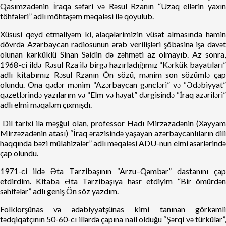
Qasımzadənin İraqa səfəri və Rəsul Rzanın “Uzaq ellərin yaxın
töhfələri” adlı möhtəşəm məqaləsi ilə qoyulub.
Xüsusi qeyd etməliyəm ki, əlaqələrimizin vüsət almasında həmin
dövrdə Azərbaycan radiosunun ərəb verilişləri şöbəsinə işə dəvət
olunan kərküklü Sinan Səidin də zəhməti az olmayıb. Az sonra,
1968-ci ildə Rəsul Rza ilə birgə hazırladığımız “Kərkük bayatıları”
adlı kitabımız Rəsul Rzanın Ön sözü, mənim son sözümlə çap
olundu. Ona qədər mənim “Azərbaycan gəncləri” və “Ədəbiyyat”
qəzetlərində yazılarım və “Elm və həyat” dərgisində “İraq azəriləri”
adlı elmi məqaləm çıxmışdı.
Dil tarixi ilə məşğul olan, professor Hadı Mirzəzadənin (Xəyyam
Mirzəzadənin atası) “İraq ərazisində yaşayan azərbaycanlıların dili
haqqında bəzi mülahizələr” adlı məqaləsi ADU-nun elmi əsərlərində
çap olundu.
1971-ci ildə Əta Tərzibaşının “Arzu–Qəmbər” dastanını çap
etdirdim. Kitaba Əta Tərzibaşıya həsr etdiyim “Bir ömürdən
səhifələr” adlı geniş Ön söz yazdım.
Folklorşünas və ədəbiyyatşünas kimi tanınan görkəmli
tədqiqatçının 50-60-cı illərdə çapına nail olduğu “Şərqi və türkülər”,