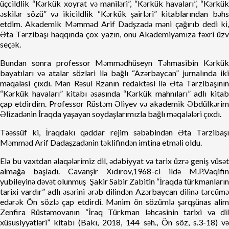
üçcildlik “Kərkük xoyrat və maniləri”, “Kərkük havaları”, “Kərkük
əskilər sözü” və ikicildlik “Kərkük şairləri” kitablarından bəhs
etdim. Akademik Məmməd Arif Dadşzadə məni çağırıb dedi ki,
Əta Tərzibaşı haqqında çox yazın, onu Akademiyamıza fəxri üzv
seçək.
Bundan sonra professor Məmmədhüseyn Təhmasibin Kərkük
bayatıları və atalar sözləri ilə bağlı “Azərbaycan” jurnalında iki
məqaləsi çıxdı. Mən Rəsul Rzanın redaktəsi ilə Əta Tərzibaşının
“Kərkük havaları” kitabı əsasında “Kərkük mahnıları” adlı kitab
çap etdirdim. Professor Rüstəm Əliyev və akademik Əbdülkərim
Əlizadənin İraqda yaşayan soydaşlarımızla bağlı məqalələri çıxdı.
Təəssüf ki, İraqdakı qəddar rejim səbəbindən Əta Tərzibaşı
Məmməd Arif Dadaşzadənin təklifindən imtina etməli oldu.
Elə bu vaxtdan əlaqələrimiz dil, ədəbiyyat və tarix üzrə geniş vüsət
almağa başladı. Cavanşir Xıdırov,1968-ci ildə M.P.Vaqifin
yubileyinə dəvət olunmuş Şakir Sabir Zabitin “İraqda türkmanların
tarixi vardır” adlı əsərini ərəb dilindən Azərbaycan dilinə tərcümə
edərək Ön sözlə çap etdirdi. Mənim ön sözümlə şərqşünas alim
Zenfira Rüstəmovanın “İraq Türkman ləhcəsinin tarixi və dil
xüsusiyyətləri” kitabı (Bakı, 2018, 144 səh., Ön söz, s.3-18) və