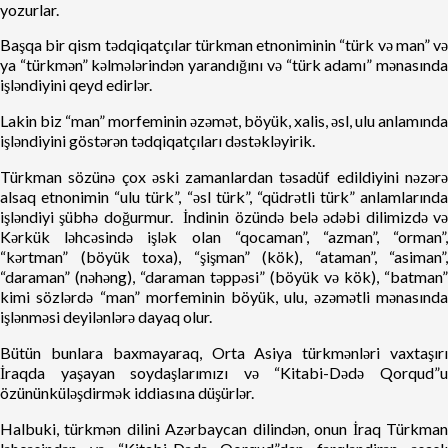
yozurlar.
Başqa bir qism tədqiqatçılar türkman etnoniminin “türk və man” və
ya “türkmən” kəlmələrindən yarandığını və “türk adamı” mənasında
işləndiyini qeyd edirlər.
Lakin biz “man” morfeminin əzəmət, böyük, xalis, əsl, ulu anlamında
işləndiyini göstərən tədqiqatçıları dəstəkləyirik.
Türkman sözünə çox əski zamanlardan təsadüf edildiyini nəzərə
alsaq etnonimin “ulu türk”, “əsl türk”, “qüdrətli türk” anlamlarında
işləndiyi şübhə doğurmur. İndinin özündə belə ədəbi dilimizdə və
Kərkük ləhcəsində işlək olan “qocaman”, “azman”, “orman”,
“kərtman” (böyük toxa), “şişman” (kök), “ataman”, “asiman”,
“daraman” (nəhəng), “daraman təppəsi” (böyük və kök), “batman”
kimi sözlərdə “man” morfeminin böyük, ulu, əzəmətli mənasında
işlənməsi deyilənlərə dayaq olur.
Bütün bunlara baxmayaraq, Orta Asiya türkmənləri vaxtaşırı
İraqda yaşayan soydaşlarımızı və “Kitabi-Dədə Qorqud”u
özününküləşdirmək iddiasına düşürlər.
Halbuki, türkmən dilini Azərbaycan dilindən, onun İraq Türkman