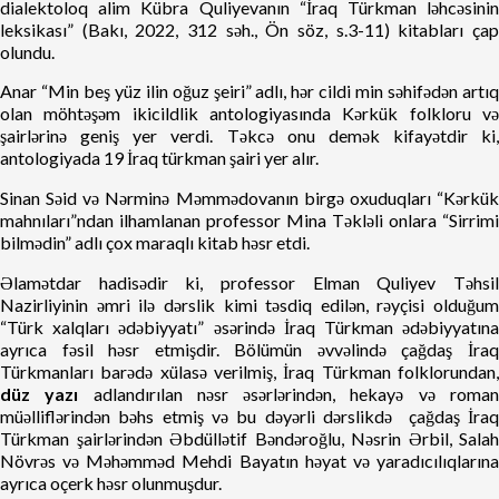
dialektoloq alim Kübra Quliyevanın “İraq Türkman ləhcəsinin
leksikası” (Bakı, 2022, 312 səh., Ön söz, s.3-11) kitabları çap
olundu.
Anar “Min beş yüz ilin oğuz şeiri” adlı, hər cildi min səhifədən artıq
olan möhtəşəm ikicildlik antologiyasında Kərkük folkloru və
şairlərinə geniş yer verdi. Təkcə onu demək kifayətdir ki,
antologiyada 19 İraq türkman şairi yer alır.
Sinan Səid və Nərminə Məmmədovanın birgə oxuduqları “Kərkük
mahnıları”ndan ilhamlanan professor Mina Təkləli onlara “Sirrimi
bilmədin” adlı çox maraqlı kitab həsr etdi.
Əlamətdar hadisədir ki, professor Elman Quliyev Təhsil
Nazirliyinin əmri ilə dərslik kimi təsdiq edilən, rəyçisi olduğum
“Türk xalqları ədəbiyyatı” əsərində İraq Türkman ədəbiyyatına
ayrıca fəsil həsr etmişdir. Bölümün əvvəlində çağdaş İraq
Türkmanları barədə xülasə verilmiş, İraq Türkman folklorundan,
düz yazı
adlandırılan nəsr əsərlərindən, hekayə və roma
müəlliflərindən bəhs etmiş və bu dəyərli dərslikdə çağdaş İraq
Türkman şairlərindən Əbdüllətif Bəndəroğlu, Nəsrin Ərbil, Salah
Növrəs və Məhəmməd Mehdi Bayatın həyat və yaradıcılıqlarına
ayrıca oçerk həsr olunmuşdur.