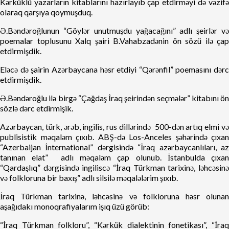
Kərküklü yazarların kitablarını hazırlayıb çap etdirməyi də vəzifə
olaraq qarşıya qoymuşduq.
Ə.Bəndəroğlunun “Göylər unutmuşdu yağacağını” adlı şeirlər və
poemalar toplusunu Xalq şairi B.Vahabzadənin ön sözü ilə çap
etdirmişdik.
Eləcə də şairin Azərbaycana həsr etdiyi “Qərənfil” poemasını dərc
etdirmişdik.
Ə.Bəndəroğlu ilə birgə “Çağdaş İraq şeirindən seçmələr” kitabını ön
sözlə dərc etdirmişik.
Azərbaycan, türk, ərəb, ingilis, rus dillərində 500-dən artıq elmi və
publisistik məqaləm çıxıb. ABŞ-də Los-Anceles şəhərində çıxan
“Azerbaijan İnternational” dərgisində “İraq azərbaycanlıları, az
tanınan elat” adlı məqaləm çap olunub. İstanbulda çıxan
“Qardaşlıq” dərgisində ingiliscə “İraq Türkman tarixinə, ləhcəsinə
və folkloruna bir baxış” adlı silsilə məqalələrim şıxıb.
İraq Türkman tarixinə, ləhcəsinə və folkloruna həsr olunan
aşağıdakı monoqrafiyalarım işıq üzü görüb:
“İraq Türkman folkloru”, “Kərkük dialektinin fonetikası”, “İraq