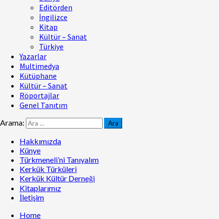
Editörden
İngilizce
Kitap
Kültür – Sanat
Türkiye
Yazarlar
Multimedya
Kütüphane
Kültür – Sanat
Röportajlar
Genel Tanıtım
Arama:
Hakkımızda
Künye
Türkmeneli’ni Tanıyalım
Kerkük Türküleri
Kerkük Kültür Derneği
Kitaplarımız
İletişim
Home