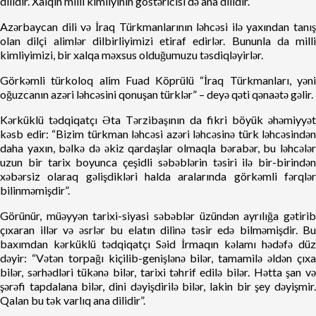
dilidir. Xalqın milli kimliyinin göstəricisi də ana dilidir.
Azərbaycan dili və İraq Türkmanlarının ləhcəsi ilə yaxından tanış
olan dilçi alimlər dilbirliyimizi etiraf edirlər. Bununla da milli
kimliyimizi, bir xalqa məxsus olduğumuzu təsdiqləyirlər.
Görkəmli türkoloq alim Fuad Köprülü “İraq Türkmanları, yəni
oğuzcanın azəri ləhcəsini qonuşan türklər” – deyə qəti qənaətə gəlir.
Kərküklü tədqiqatçı Əta Tərzibaşının da fikri böyük əhəmiyyət
kəsb edir: “Bizim türkman ləhcəsi azəri ləhcəsinə türk ləhcəsindən
daha yaxın, bəlkə də əkiz qardaşlar olmaqla bərabər, bu ləhcələr
uzun bir tarix boyunca çeşidli səbəblərin təsiri ilə bir-birindən
xəbərsiz olaraq gəlişdikləri halda aralarında görkəmli fərqlər
bilinməmişdir”.
Görünür, müəyyən tarixi-siyasi səbəblər üzündən ayrılığa gətirib
çıxaran illər və əsrlər bu elatın dilinə təsir edə bilməmişdir. Bu
baxımdan kərküklü tədqiqatçı Səid İrmaqın kəlamı hədəfə düz
dəyir: “Vətən torpağı kiçilib-genişlənə bilər, tamamilə əldən çıxa
bilər, sərhədləri tükənə bilər, tarixi təhrif edilə bilər. Hətta şan və
şərəfi tapdalana bilər, dini dəyişdirilə bilər, lakin bir şey dəyişmir.
Qalan bu tək varlıq ana dilidir”.