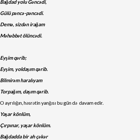
Bağdad yolu Gəncədi,
Gülü pəncə-pəncədi.
Demə, sizdən irağam
Məhəbbət ölüncədi.
Eyşim qərib;
Eyşim, yoldaşım qərib.
Bilmirəm haralıyam
Torpağım, daşım qərib.
O ayrılığın, həsrətin yanğısı bu gün də davam edir.
Yaşar könlüm,
Çırpınar, yaşar könlüm.
Bağdadda bir ah çəkər