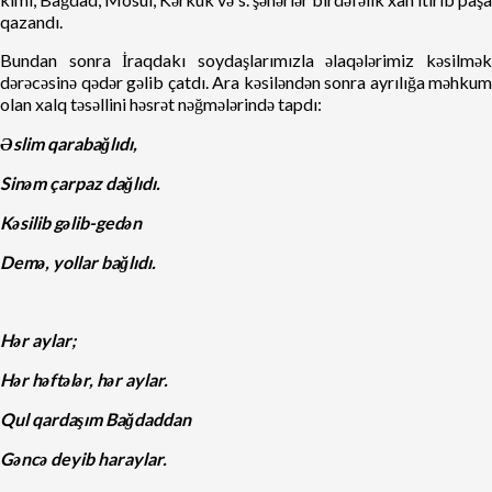
qazandı.
Bundan sonra İraqdakı soydaşlarımızla əlaqələrimiz kəsilmək
dərəcəsinə qədər gəlib çatdı. Ara kəsiləndən sonra ayrılığa məhkum
olan xalq təsəllini həsrət nəğmələrində tapdı:
Əslim qarabağlıdı,
Sinəm çarpaz dağlıdı.
Kəsilib gəlib-gedən
Demə, yollar bağlıdı.
Hər aylar;
Hər həftələr, hər aylar.
Qul qardaşım Bağdaddan
Gəncə deyib haraylar.