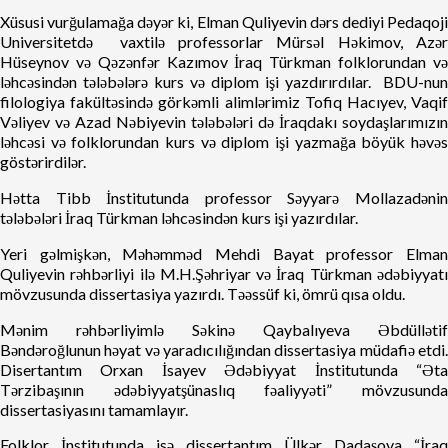
Xüsusi vurğulamağa dəyər ki, Elman Quliyevin dərs dediyi Pedaqoji
Universitetdə vaxtilə professorlar Mürsəl Həkimov, Azər
Hüseynov və Qəzənfər Kazımov İraq Türkman folklorundan və
ləhcəsindən tələbələrə kurs və diplom işi yazdırırdılar. BDU-nun
filologiya fakültəsində görkəmli alimlərimiz Tofiq Hacıyev, Vaqif
Vəliyev və Azad Nəbiyevin tələbələri də İraqdakı soydaşlarımızın
ləhcəsi və folklorundan kurs və diplom işi yazmağa böyük həvəs
göstərirdilər.
Hətta Tibb İnstitutunda professor Səyyarə Mollazadənin
tələbələri İraq Türkman ləhcəsindən kurs işi yazırdılar.
Yeri gəlmişkən, Məhəmməd Mehdi Bayat professor Elman
Quliyevin rəhbərliyi ilə M.H.Şəhriyar və İraq Türkman ədəbiyyatı
mövzusunda dissertasiya yazırdı. Təəssüf ki, ömrü qısa oldu.
Mənim rəhbərliyimlə Səkinə Qaybalıyeva Əbdüllətif
Bəndəroğlunun həyat və yaradıcılığından dissertasiya müdafiə etdi.
Disertantım Orxan İsayev Ədəbiyyat İnstitutunda “Əta
Tərzibaşının ədəbiyyatşünaslıq fəaliyyəti” mövzusunda
dissertasiyasını tamamlayır.
Folklor İnstitutunda isə dissertantım Ülkər Dadaşova “İraq