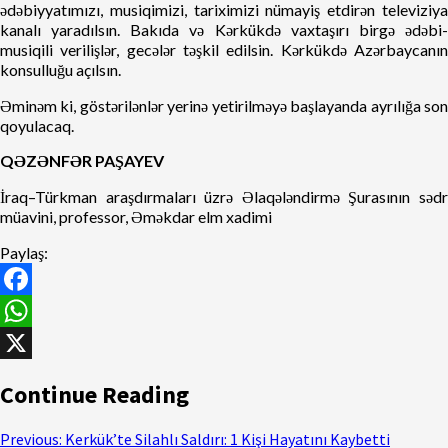
ədəbiyyatımızı, musiqimizi, tariximizi nümayiş etdirən televiziya
kanalı yaradılsın. Bakıda və Kərkükdə vaxtaşırı birgə ədəbi-
musiqili verilişlər, gecələr təşkil edilsin. Kərkükdə Azərbaycanın
konsulluğu açılsın.
Əminəm ki, göstərilənlər yerinə yetirilməyə başlayanda ayrılığa son
qoyulacaq.
QƏZƏNFƏR PAŞAYEV
İraq–Türkman araşdırmaları üzrə Əlaqələndirmə Şurasının sədr
müavini, professor, Əməkdar elm xadimi
Paylaş:
Facebook
WhatsApp
X
Continue Reading
Previous:
Kerkük’te Silahlı Saldırı: 1 Kişi Hayatını Kaybetti