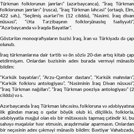
Türkman folklorunun janrları” (azərbaycanca), “İraq Türkman
folklorunun janrları” (rusca), “İraq Türkman ləhcəsi” (ortaqlı, Elm,
422 səh.), “Seçilmiş əsərləri”m (12 cilddə), “Nəsimi. İraq divan
nüsxəsi”, “Əta Tərzibaşının folklorşünaslıq fəaliyyəti”,
“Azərbaycanda və İraqda Bayatlar”.
Göstərilən monoqrafiyaların bəzisi İraq, İran və Türkiyədə də çap
olunub.
İraq türkmanlarına dair tərtib və ön sözlə 20-dən artıq kitab çap
etdirmişəm. Onlardan bəzisinin adını burada verməyi münasib
bildim:
“Kərkük bayatıları”, “Arzu-Qəmbər dastanı”, “Kərkük mahnıları”,
“Kərkük folkloru antologiyası”, “Nəsiminin İraq Divan nüsxəsi”,
“İraq Türkman nağılları”, “İraq Türkman poeziya antologiyası” (2
cilddə) və s.
Azərbaycanda İraq Türkman ləhcəsinə, folkloruna və ədəbiyyatına
ilk gündən maraq o qədər böyük olub ki, dilçiliklə, folklorla,
ədəbiyyatla məşğul olan elə bir mütəxəssis tapmaq çətindir ki, bu
sahəyə məqalələr həsr etməsin, araşdırmalar aparmasın. Onlardan
bir neçəsinin adını çəkməyi münasib bildim: Bəxtiyar Vahabzadə,