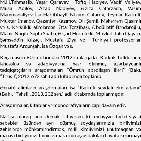
M.H.Təhmasib, Yaşar Qarayev, Tofiq Hacıyev, Vaqif Vəliyev,
Musa Adilov, Azad Nəbiyev, Əzizə Cəfərzadə, Vasim
Məmmədəliyev, İsa Həbibbəyli, Nizami Cəfərov, Teymur Kərimli,
Muxtar İmanov, Qəzənfər Kazımov, Əli Şamil, Məhərrəm Qasımlı
və s. Kərküklü alimlərdən: Əta Tərzibaşı, Əbdüllətif Bəndəroğlu,
Mahir Naqib, Suphi Saatçı, Ərşad Hürmüzlü, Mövlud Taha Qayaçı,
Şəmsəddin Kuzəçi, Mustafa Ziya ve Türkiyəli professorlar
Mustafa Arqunşah, İsa Özqan və s.
Keçən əsrin 80-ci illərindən 2012-ci ilə qədər Kərkük folkloruna,
ləhcəsinə və ədəbiyyatına həsr olunmuş azərbaycanlı
tədqiqatçıların araşdırmaları “Ömrün əbədiləşən illəri” (Bakı,
“Təhsil”, 2012, 672 səh.) adlı kitabımda toplanıb.
Əcnəbi alimlərin araşdırmaları isə “Kərkük sevdalı elm adamı”
(Bakı, “Təhsil”, 2013, 232 səh.) adlı kitabımda toplanmışdır.
Araşdırmalar, kitablar və monoqrafiyaların çapı davam edir.
Nəticə olaraq onu demək istəyirəm ki, müəyyən tarixi-siyasi
səbəblər üzündən ayrı düşmüş soydaşlarımızla birliyimizi
zehinlərdə möhkəmləndirmək, milli kimliyimizi unutmaqnan və
mənəvi birliyimizi təmin etmək üçün aşağıdakıları həyata keçirməyi