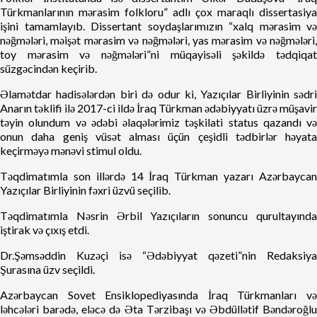
Türkmanlarının mərasim folkloru” adlı çox maraqlı dissertasiya
işini tamamlayıb. Dissertant soydaşlarımızın “xalq mərasim və
nəğmələri, məişət mərasim və nəğmələri, yas mərasim və nəğmələri,
toy mərasim və nəğmələri”ni müqayisəli şəkildə tədqiqat
süzgəcindən keçirib.
Əlamətdar hadisələrdən biri də odur ki, Yazıçılar Birliyinin sədri
Anarın təklifi ilə 2017-ci ildə İraq Türkman ədəbiyyatı üzrə müşavir
təyin olundum və ədəbi əlaqələrimiz təşkilati status qazandı və
onun daha geniş vüsət alması üçün çeşidli tədbirlər həyata
keçirməyə mənəvi stimul oldu.
Təqdimatımla son illərdə 14 İraq Türkman yazarı Azərbaycan
Yazıçılar Birliyinin fəxri üzvü seçilib.
Təqdimatımla Nəsrin Ərbil Yazıçıların sonuncu qurultayında
iştirak və çıxış etdi.
Dr.Şəmsəddin Kuzəçi isə “Ədəbiyyat qəzeti”nin Redaksiya
Şurasına üzv seçildi.
Azərbaycan Sovet Ensiklopediyasında İraq Türkmanları və
ləhcələri barədə, eləcə də Əta Tərzibaşı və Əbdüllətif Bəndəroğlu