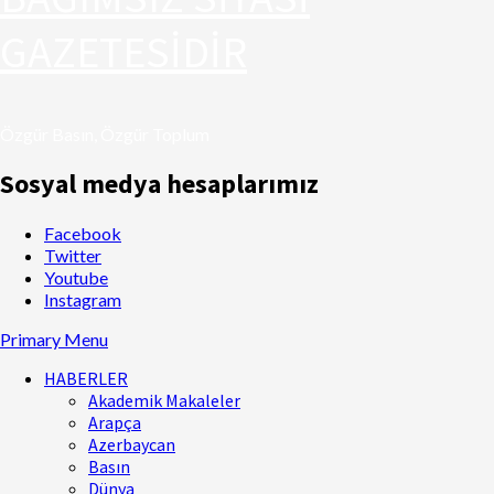
GAZETESİDİR
Özgür Basın, Özgür Toplum
Sosyal medya hesaplarımız
Facebook
Twitter
Youtube
Instagram
Primary Menu
HABERLER
Akademik Makaleler
Arapça
Azerbaycan
Basın
Dünya