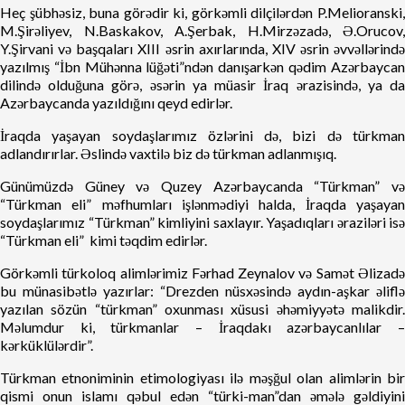
Heç şübhəsiz, buna görədir ki, görkəmli dilçilərdən P.Melioranski,
M.Şirəliyev, N.Baskakov, A.Şerbak, H.Mirzəzadə, Ə.Orucov,
Y.Şirvani və başqaları XIII əsrin axırlarında, XIV əsrin əvvəllərində
yazılmış “İbn Mühənna lüğəti”ndən danışarkən qədim Azərbaycan
dilində olduğuna görə, əsərin ya müasir İraq ərazisində, ya da
Azərbaycanda yazıldığını qeyd edirlər.
İraqda yaşayan soydaşlarımız özlərini də, bizi də türkman
adlandırırlar. Əslində vaxtilə biz də türkman adlanmışıq.
Günümüzdə Güney və Quzey Azərbaycanda “Türkman” və
“Türkman eli” məfhumları işlənmədiyi halda, İraqda yaşayan
soydaşlarımız “Türkman” kimliyini saxlayır. Yaşadıqları əraziləri isə
“Türkman eli” kimi təqdim edirlər.
Görkəmli türkoloq alimlərimiz Fərhad Zeynalov və Samət Əlizadə
bu münasibətlə yazırlar: “Drezden nüsxəsində aydın-aşkar əliflə
yazılan sözün “türkman” oxunması xüsusi əhəmiyyətə malikdir.
Məlumdur ki, türkmanlar – İraqdakı azərbaycanlılar –
kərküklülərdir”.
Türkman etnoniminin etimologiyası ilə məşğul olan alimlərin bir
qismi onun islamı qəbul edən “türki-man”dan əmələ gəldiyini