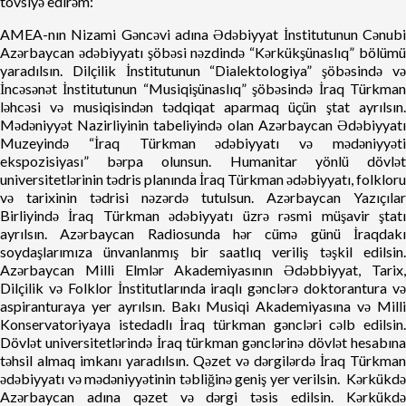
tövsiyə edirəm:
AMEA-nın Nizami Gəncəvi adına Ədəbiyyat İnstitutunun Cənubi
Azərbaycan ədəbiyyatı şöbəsi nəzdində “Kərkükşünaslıq” bölümü
yaradılsın. Dilçilik İnstitutunun “Dialektologiya” şöbəsində və
İncəsənət İnstitutunun “Musiqişünaslıq” şöbəsində İraq Türkman
ləhcəsi və musiqisindən tədqiqat aparmaq üçün ştat ayrılsın.
Mədəniyyət Nazirliyinin tabeliyində olan Azərbaycan Ədəbiyyatı
Muzeyində “İraq Türkman ədəbiyyatı və mədəniyyəti
ekspozisiyası” bərpa olunsun. Humanitar yönlü dövlət
universitetlərinin tədris planında İraq Türkman ədəbiyyatı, folkloru
və tarixinin tədrisi nəzərdə tutulsun. Azərbaycan Yazıçılar
Birliyində İraq Türkman ədəbiyyatı üzrə rəsmi müşavir ştatı
ayrılsın. Azərbaycan Radiosunda hər cümə günü İraqdakı
soydaşlarımıza ünvanlanmış bir saatlıq veriliş təşkil edilsin.
Azərbaycan Milli Elmlər Akademiyasının Ədəbbiyyat, Tarix,
Dilçilik və Folklor İnstitutlarında iraqlı gənclərə doktorantura və
aspiranturaya yer ayrılsın. Bakı Musiqi Akademiyasına və Milli
Konservatoriyaya istedadlı İraq türkman gəncləri cəlb edilsin.
Dövlət universitetlərində İraq türkman gənclərinə dövlət hesabına
təhsil almaq imkanı yaradılsın. Qəzet və dərgilərdə İraq Türkman
ədəbiyyatı və mədəniyyətinin təbliğinə geniş yer verilsin. Kərkükdə
Azərbaycan adına qəzet və dərgi təsis edilsin. Kərkükdə