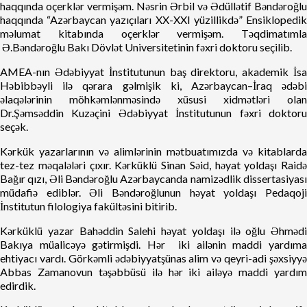
haqqında oçerklər vermişəm. Nəsrin Ərbil və Ədüllətif Bəndəroğlu
haqqında “Azərbaycan yazıçıları XX-XXI yüzillikdə” Ensiklopedik
məlumat kitabında oçerklər vermişəm. Təqdimatımla
Ə.Bəndəroğlu Bakı Dövlət Universitetinin fəxri doktoru seçilib.
AMEA-nın Ədəbiyyat İnstitutunun baş direktoru, akademik İsa
Həbibbəyli ilə qərara gəlmişik ki, Azərbaycan–İraq ədəbi
əlaqələrinin möhkəmlənməsində xüsusi xidmətləri olan
Dr.Şəmsəddin Kuzəçini Ədəbiyyat İnstitutunun fəxri doktoru
seçək.
Kərkük yazarlarının və alimlərinin mətbuatımızda və kitablarda
tez-tez məqalələri çıxır. Kərküklü Sinan Səid, həyat yoldaşı Raidə
Bağır qızı, Əli Bəndəroğlu Azərbaycanda namizədlik dissertasiyası
müdafiə ediblər. Əli Bəndəroğlunun həyat yoldaşı Pedaqoji
İnstitutun filologiya fakültəsini bitirib.
Kərküklü yazar Bahəddin Salehi həyat yoldaşı ilə oğlu Əhmədi
Bakıya müalicəyə gətirmişdi. Hər iki ailənin maddi yardıma
ehtiyacı vardı. Görkəmli ədəbiyyatşünas alim və qeyri-adi şəxsiyyə
Abbas Zamanovun təşəbbüsü ilə hər iki ailəyə maddi yardım
edirdik.