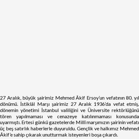
27 Aralık, büyük şairimiz Mehmed Âkif Ersoy’un vefatının 80. yıl
dönümü. İstiklâl Marşı şairimiz 27 Aralık 1936’da vefat etmiş,
dönemin yönetimi İstanbul valiliğini ve Üniversite rektörlüğünü
tören yapılmaması ve cenazeye katılınmaması konusunda
uyarmıştı. Ertesi günkü gazetelerde Millî marşımızın şairinin vefatı
üç beş satırlık haberlerle duyuruldu. Gençlik ve halkımız Mehmed
Âkif’e sahip çıkarak unutturmak isteyenleri boşa çıkardı.