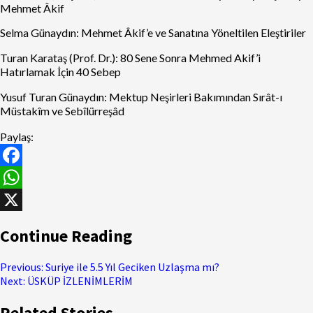
Mehmet Âkif
Selma Günaydın: Mehmet Âkif’e ve Sanatına Yöneltilen Eleştiriler
Turan Karataş (Prof. Dr.): 80 Sene Sonra Mehmed Akif’i
Hatırlamak İçin 40 Sebep
Yusuf Turan Günaydın: Mektup Neşirleri Bakımından Sırât-ı
Müstakîm ve Sebîlürreşâd
Paylaş:
Facebook
WhatsApp
X
Continue Reading
Previous:
Suriye ile 5.5 Yıl Geciken Uzlaşma mı?
Next:
ÜSKÜP İZLENİMLERİM
Related Stories