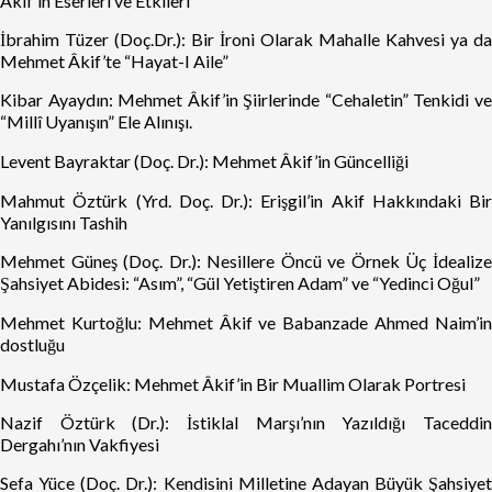
Âkif’in Eserleri ve Etkileri
İbrahim Tüzer (Doç.Dr.): Bir İroni Olarak Mahalle Kahvesi ya da
Mehmet Âkif’te “Hayat-I Aile”
Kibar Ayaydın: Mehmet Âkif’in Şiirlerinde “Cehaletin” Tenkidi ve
“Millî Uyanışın” Ele Alınışı.
Levent Bayraktar (Doç. Dr.): Mehmet Âkif’in Güncelliği
Mahmut Öztürk (Yrd. Doç. Dr.): Erişgil’in Akif Hakkındaki Bir
Yanılgısını Tashih
Mehmet Güneş (Doç. Dr.): Nesillere Öncü ve Örnek Üç İdealize
Şahsiyet Abidesi: “Asım”, “Gül Yetiştiren Adam” ve “Yedinci Oğul”
Mehmet Kurtoğlu: Mehmet Âkif ve Babanzade Ahmed Naim’in
dostluğu
Mustafa Özçelik: Mehmet Âkif’in Bir Muallim Olarak Portresi
Nazif Öztürk (Dr.): İstiklal Marşı’nın Yazıldığı Taceddin
Dergahı’nın Vakfiyesi
Sefa Yüce (Doç. Dr.): Kendisini Milletine Adayan Büyük Şahsiyet