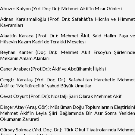
Abuzer Kalyon (Yrd. Doç Dr.): Mehmet Akif’in Mısır Günleri
Adnan Karaismailoğlu (Prof. Dr.): Safahât’ta Hicrân ve Himmet
Kavramları
Alaattin Karaca (Prof. Dr.): Mehmet Âkif, Said Halim Paşa ve
Hüseyin Kazım Kadri’de Terakki Meselesi
Beyhan Kanter (Doç Dr.): Mehmet Âkif Ersoy’un Şiirlerinde
Mekânın Anlam Alanları
Caner Arabacı (Prof.Dr.): Âkif ve Abdülhamit İlişkisi
Cengiz Karataş (Yrd. Doç. Dr.): Safahat’tan Hareketle Mehmet
Âkif’te “Mefkûrecilik” yahud Büyük Umutlar
Cevat Özyurt (Prof. Dr.): Nostalji Şairi Olarak Mehmet Âkif
Dinçer Atay (Araş. Gör): Müslüman Doğu Toplumlarının Eleştirisini
Mehmet Âkif’in Leyla Şiiri Bağlamında Bir Asır Sonra Yeniden
Okumanın Zarureti
Gürsay Solmaz (Yrd. Doç. Dr.): Türk Okul Tiyatrolarında Mehmet