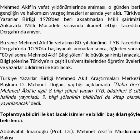
Mehmed Akif’in vefat yıldönümlerinde anılması, o günden beri
gençliğin ve halkımızın vazgeçilmezleri arasında yer aldı. Türkiye
Yazarlar Birliği 1978’den beri aksatmadan Millî şairimizi
Ankara’da Millî Macadele sırasında ikamet ettiği Taceddin
Dergahı’nda anıyor.
Bu sene Mehmed Akif’in vefatının 80. yıl dönümü. TYB Taceddin
Dergahı’nda 10.30’da başlayacak anmadan sonra, öğleden sonra
“80 yıl sonra Mehmed Akif Bilgi şöleni” ile büyük şairimizi anacak.
Bilgi şölenine Türkiye’nin çeşitli üniversitelerinden öğretim üyeleri
ve yazarlar bildirileri ile katılacak.
Türkiye Yazarlar Birliği Mehmed Akif Araştırmaları Merkezi
Başkanı D. Mehmet Doğan, yaptığı açıklamada
“Daha önc
Mehmed Âkif’le ilgili 8 bilgi şöleni yapan TYB, bildirileri 8 cilt
halinde yayınladı. 9. bilgi şöleninin bildirileri de kitap olarak
yayınlanacak”
dedi.
Toplantıya bildiri ile katılacak isimler ve bildiri başlıkları şöyle
belirlendi:
Abdülvahit İmamoğlu (Prof. Dr.): Mehmet Akif’in Müslümana
Bakışı