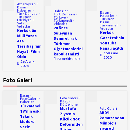
Azerbaycan
Basın
Haberler
Haberler
Basın
Türk Dünyası
Türk Dünyası
Haberler
Türkmen
Türkiye
Türkmen
Edebiyatı
Türkmeneli
Basını
Video
Videolar
Türkmeneli
Videolar
20 önce
Videolar
Kerkük’ün
Kerkük
Süleyman
Milli Yazarı
Gazetesi’nin
Demirel Irak
Ata
YouTube
Türkmen
Terzibaşı’nın
kanalı açıldı
Öğretmenlerini
Hayatı Filim
16 Kasım
kabul etmişti
Oldu
2020
23 Aralık 2020
26 Aralık
2024
Foto Galeri
Basın
Foto Galeri
Foto Galeri
Kitap
Haberler
Kütüphane
Türkmeneli
Mustafa
Foto Galeri
TV’nin eski
ABD’li
Ziya’nin
Teknik
komutandan
Küçük Not
Müdürü
Münbiç’e
Defterinden
Sacit
ziyaret!
Şiirler