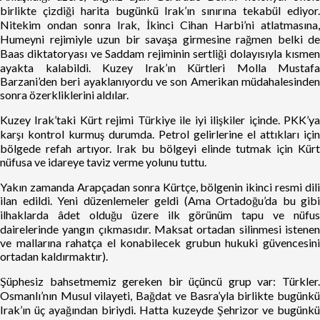
birlikte çizdiği harita bugünkü Irak’ın sınırına tekabül ediyor.
Nitekim ondan sonra Irak, İkinci Cihan Harbi’ni atlatmasına,
Humeyni rejimiyle uzun bir savaşa girmesine rağmen belki de
Baas diktatoryası ve Saddam rejiminin sertliği dolayısıyla kısmen
ayakta kalabildi. Kuzey Irak’ın Kürtleri Molla Mustafa
Barzani’den beri ayaklanıyordu ve son Amerikan müdahalesinden
sonra özerkliklerini aldılar.
Kuzey Irak’taki Kürt rejimi Türkiye ile iyi ilişkiler içinde. PKK’ya
karşı kontrol kurmuş durumda. Petrol gelirlerine el attıkları için
bölgede refah artıyor. Irak bu bölgeyi elinde tutmak için Kürt
nüfusa ve idareye taviz verme yolunu tuttu.
Yakın zamanda Arapçadan sonra Kürtçe, bölgenin ikinci resmi dili
ilan edildi. Yeni düzenlemeler geldi (Ama Ortadoğu’da bu gibi
ilhaklarda âdet olduğu üzere ilk görünüm tapu ve nüfus
dairelerinde yangın çıkmasıdır. Maksat ortadan silinmesi istenen
ve mallarına rahatça el konabilecek grubun hukuki güvencesini
ortadan kaldırmaktır).
Şüphesiz bahsetmemiz gereken bir üçüncü grup var: Türkler.
Osmanlı’nın Musul vilayeti, Bağdat ve Basra’yla birlikte bugünkü
Irak’ın üç ayağından biriydi. Hatta kuzeyde Şehrizor ve bugünkü