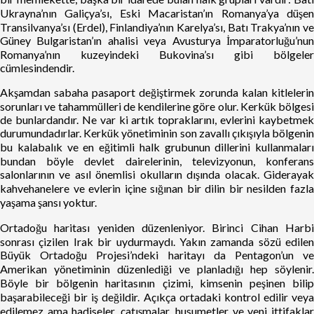
Ukrayna’nın Galiçya’sı, Eski Macaristan’ın Romanya’ya düşen
Transilvanya’sı (Erdel), Finlandiya’nın Karelya’sı, Batı Trakya’nın ve
Güney Bulgaristan’ın ahalisi veya Avusturya İmparatorluğu’nun
Romanya’nın kuzeyindeki Bukovina’sı gibi bölgeler
cümlesindendir.
Akşamdan sabaha pasaport değiştirmek zorunda kalan kitlelerin
sorunları ve tahammülleri de kendilerine göre olur. Kerkük bölgesi
de bunlardandır. Ne var ki artık topraklarını, evlerini kaybetmek
durumundadırlar. Kerkük yönetiminin son zavallı çıkışıyla bölgenin
bu kalabalık ve en eğitimli halk grubunun dillerini kullanmaları
bundan böyle devlet dairelerinin, televizyonun, konferans
salonlarının ve asıl önemlisi okulların dışında olacak. Giderayak
kahvehanelere ve evlerin içine sığınan bir dilin bir nesilden fazla
yaşama şansı yoktur.
Ortadoğu haritası yeniden düzenleniyor. Birinci Cihan Harbi
sonrası çizilen Irak bir uydurmaydı. Yakın zamanda sözü edilen
Büyük Ortadoğu Projesi’ndeki haritayı da Pentagon’un ve
Amerikan yönetiminin düzenlediği ve planladığı hep söylenir.
Böyle bir bölgenin haritasının çizimi, kimsenin peşinen bilip
başarabileceği bir iş değildir. Açıkça ortadaki kontrol edilir veya
edilemez ama hadiseler, çatışmalar, husumetler ve yeni ittifaklar