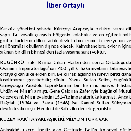
İlber Ortaylı
Kerkük yönetimi şehirde Kürtçeyi Arapçayla birlikte resmi dil
yaptı. Bu zavallı çıkışıyla bölgenin kalabalık ve en eğitimli halk
grubu Türklerin dilleri, artık devlet dairelerinin, televizyonun ve
asıl önemlisi okulların dışında olacak. Kahvehanelere, evlerin içine
sığınan bir dilin bir nesilden fazla yaşama şansı yoktur.
B
UGÜNKÜ
Irak, Birinci Cihan Harbi’nden sonra Ortadoğu’da
Osmanlı İmparatorluğu’nun 400 yıllık hâkimiyetinin bitmesiyle
ortaya çıkan ülkelerden biri. Belki Irak açısından süreyi biraz daha
kısaltmamız gerekebilir; çünkü Yavuz Sultan Selim, bugünkü
Güneydoğu Anadolu topraklarının bir kısmını, Suriye, Filistin,
Ürdün ve Mısır’ı almıştı. Gene Çaldıran Zaferi’yle bugünkü Musul
ve çevresini, Mısır eyaletini 1514’te imparatorluğa katmıştı. Ancak
Bağdat (1534) ve Basra (1546) ise Kanuni Sultan Süleyman
devrinde alınmıştı. Her ikisi de Safevilerden ele geçmiştir.
KUZEY IRAK’TA YAKLAŞIK
İKİ MİLYON TÜRK VAR
Anlaşıldığı üzere, İngiliz ajan Gertrude Bell’in kolonyal ofisle