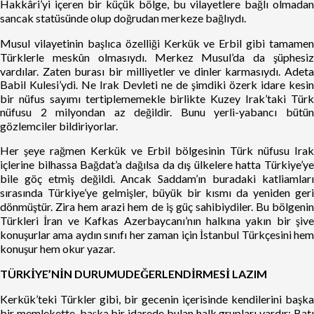
Hakkâri’yi içeren bir küçük bölge, bu vilayetlere bağlı olmadan
sancak statüsünde olup doğrudan merkeze bağlıydı.
Musul vilayetinin başlıca özelliği Kerkük ve Erbil gibi tamamen
Türklerle meskûn olmasıydı. Merkez Musul’da da şüphesiz
vardılar. Zaten burası bir milliyetler ve dinler karmasıydı. Adeta
Babil Kulesi’ydi. Ne Irak Devleti ne de şimdiki özerk idare kesin
bir nüfus sayımı tertiplememekle birlikte Kuzey Irak’taki Türk
nüfusu 2 milyondan az değildir. Bunu yerli-yabancı bütün
gözlemciler bildiriyorlar.
Her şeye rağmen Kerkük ve Erbil bölgesinin Türk nüfusu Irak
içlerine bilhassa Bağdat’a dağılsa da dış ülkelere hatta Türkiye’ye
bile göç etmiş değildi. Ancak Saddam’ın buradaki katliamları
sırasında Türkiye’ye gelmişler, büyük bir kısmı da yeniden geri
dönmüştür. Zira hem arazi hem de iş güç sahibiydiler. Bu bölgenin
Türkleri İran ve Kafkas Azerbaycanı’nın halkına yakın bir şive
konuşurlar ama aydın sınıfı her zaman için İstanbul Türkçesini hem
konuşur hem okur yazar.
TÜRKİYE’NİN DURUMUDEĞERLENDİRMESİ LAZIM
Kerkük’teki Türkler gibi, bir gecenin içerisinde kendilerini başka
bir memlekette, başka bir idarede bulan halk grupları vardır: Batı