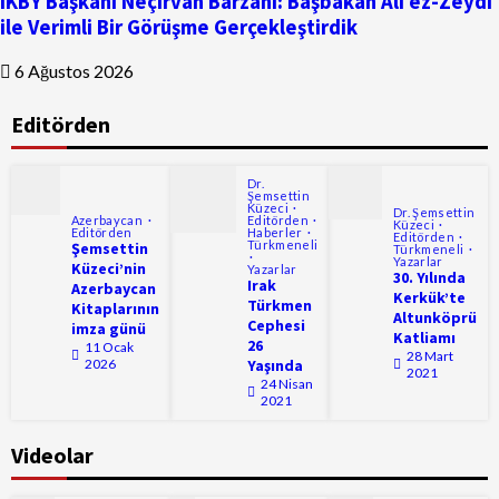
IKBY Başkanı Neçirvan Barzani: Başbakan Ali ez-Zeydi
ile Verimli Bir Görüşme Gerçekleştirdik
6 Ağustos 2026
Editörden
Dr.
Şemsettin
Küzeci
Dr. Şemsettin
Azerbaycan
Editörden
Küzeci
Editörden
Haberler
Editörden
Türkmeneli
Şemsettin
Türkmeneli
Yazarlar
Küzeci’nin
Yazarlar
30. Yılında
Irak
Azerbaycan
Kerkük’te
Türkmen
Kitaplarının
Altunköprü
Cephesi
imza günü
Katliamı
26
11 Ocak
28 Mart
2026
Yaşında
2021
24 Nisan
2021
Videolar