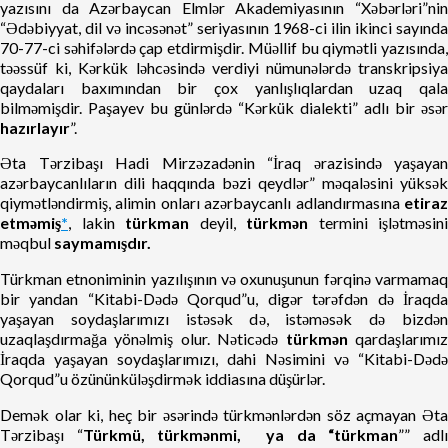
yazısını da Azərbaycan Elmlər Akademiyasının “Xəbərləri”nin
“Ədəbiyyat, dil və incəsənət” seriyasının 1968-ci ilin ikinci sayında
70-77-ci səhifələrdə çap etdirmişdir. Müəllif bu qiymətli yazısında,
təəssüf ki, Kərkük ləhcəsində verdiyi nümunələrdə transkripsiya
qaydaları baxımından bir çox yanlışlıqlardan uzaq qala
bilməmişdir. Paşayev bu günlərdə “Kərkük dialekti” adlı bir əsər
hazırlayır
”.
Əta Tərzibaşı Hadi Mirzəzadənin “İraq ərazisində yaşayan
azərbaycanlıların dili haqqında bəzi qeydlər” məqaləsini yüksək
qiymətləndirmiş, alimin onları azərbaycanlı adlandırmasına
etiraz
etməmiş
*
, lakin
türkman
deyil,
türkmən
termini işlətməsini
məqbul
saymamışdır.
Türkman etnoniminin yazılışının və oxunuşunun fərqinə varmamaq
bir yandan “Kitabi-Dədə Qorqud”u, digər tərəfdən də İraqda
yaşayan soydaşlarımızı istəsək də, istəməsək də bizdən
uzaqlaşdırmağa yönəlmiş olur. Nəticədə
türkmən
qardaşlarımı
İraqda yaşayan soydaşlarımızı, dahi Nəsimini və “Kitabi-Dədə
Qorqud”u özününküləşdirmək iddiasına düşürlər.
Demək olar ki, heç bir əsərində türkmənlərdən söz açmayan Əta
Tərzibaşı “
Türkmü, türkmənmi, ya da “türkman
”” adl