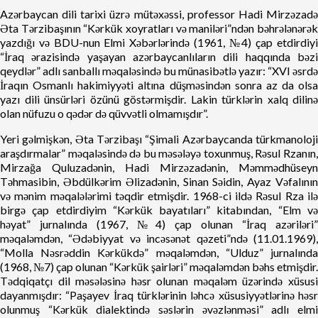
Azərbaycan dili tarixi üzrə mütəxəssi, professor Hadi Mirzəzadə
Əta Tərzibaşının “Kərkük xoyratları və maniləri”ndən bəhrələnərək
yazdığı və BDU-nun Elmi Xəbərlərində (1961, №4) çap etdirdiyi
“İraq ərazisində yaşayan azərbaycanlıların dili haqqında bəzi
qeydlər” adlı sanballı məqaləsində bu münasibətlə yazır: “XVI əsrdə
İraqın Osmanlı hakimiyyəti altına düşməsindən sonra az da olsa
yazı dili ünsürləri özünü göstərmişdir. Lakin türklərin xalq dilinə
olan nüfuzu o qədər də qüvvətli olmamışdır”.
Yeri gəlmişkən, Əta Tərzibaşı “Şimali Azərbaycanda türkmanoloji
araşdırmalar” məqaləsində də bu məsələyə toxunmuş, Rəsul Rzanın,
Mirzağa Quluzadənin, Hadi Mirzəzadənin, Məmmədhüseyn
Təhmasibin, Əbdülkərim Əlizadənin, Sinan Səidin, Ayaz Vəfalının
və mənim məqalələrimi təqdir etmişdir. 1968-ci ildə Rəsul Rza ilə
birgə çap etdirdiyim “Kərkük bayatıları” kitabından, “Elm və
həyat” jurnalında (1967, №4) çap olunan “İraq azəriləri”
məqaləmdən, “Ədəbiyyat və incəsənət qəzeti”ndə (11.01.1969),
“Molla Nəsrəddin Kərkükdə” məqaləmdən, “Ulduz” jurnalında
(1968, №7) çap olunan “Kərkük şairləri” məqaləmdən bəhs etmişdir.
Tədqiqatçı dil məsələsinə həsr olunan məqaləm üzərində xüsusi
dayanmışdır: “Paşayev İraq türklərinin ləhcə xüsusiyyətlərinə həsr
olunmuş “Kərkük dialektində səslərin əvəzlənməsi” adlı elmi