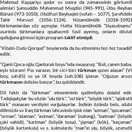
Mahmud Kaşqariyə qədər və sonra da zəmanəsinin görkəmli
alimləri Şəmsəddin Məhəmməd Məqdisi (945-991), Əbu Reyhan
Büruni (973-1050), Əbülfəzl Beyhəqini (vəfatı – 1077), Şərəfiddin
Tahir Mərvəzi (1056-1124), Nizamülmülk (1018-1092)
türkmanlardan söz açmışlar. Hətta Nizamülmülk “Siyasətnamə”
əsərində türkmanlara qısahəcmli fəsil ayırmış, onların dövlət
qulluğuna girməsi üçün proqram
təklif etmişdi
.
“Kitabi-Dədə Qorqud” boylarında da bu etnonimə tez-tez təsadüf
edilir.
“Qanlı Qoca oğlu Qanturalı boyu”nda oxuyuruq: “Bəli, canım baba,
eylə istərəm! Pəs varasın, bir cici-bici
türkman
qızını alasan” (V
boy, səh.85) və ya IX boyda (səh.108) işlənən “Oğuzun arsızı
türkmanın
dəlisinə bənzər”, bu qəbildəndir.
Dil faktı da “türkman” etnoniminin qədimliyinə dəlalət edir.
Tədqiqatçılar bu sözün “ulu türk”, “əsl türk”, “böyük türk”, “qüdrətli
türk” mənasını verdiyini vurğulayırlar. İndinin özündə belə, ədəbi
dilimizdə və İraq türkman ləhcəsində işlək olan “azman”, “qocaman”,
“orman”, “ataman”, “asiman”, “daraman” (nəhəng), “batman” (böyük
çəki vahidi), “kərtman” (böyük toxa), “şişman” (kök), “keçəman”
(böyük kərtənkələ) və s. kəlmələrdə “man”ın ulu, böyük, əzəmətli