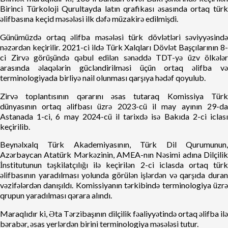
Birinci Türkoloji Qurultayda latın qrafikası əsasında ortaq türk
əlifbasına keçid məsələsi ilk dəfə müzakirə edilmişdi.
Günümüzdə ortaq əlifba məsələsi türk dövlətləri səviyyəsində
nəzərdən keçirilir. 2021-ci ildə Türk Xalqları Dövlət Başçılarının 8-
ci Zirvə görüşündə qəbul edilən sənəddə TDT-yə üzv ölkələr
arasında əlaqələrin gücləndirilməsi üçün ortaq əlifba və
terminologiyada birliyə nail olunması qarşıya hədəf qoyulub.
Zirvə toplantısının qərarını əsas tutaraq Komissiya Türk
dünyasının ortaq əlifbası üzrə 2023-cü il may ayının 29-da
Astanada 1-ci, 6 may 2024-cü il tarixdə isə Bakıda 2-ci iclası
keçirilib.
Beynəlxalq Türk Akademiyasının, Türk Dil Qurumunun,
Azərbaycan Atatürk Mərkəzinin, AMEA-nın Nəsimi adına Dilçilik
İnstitutunun təşkilatçılığı ilə keçirilən 2-ci iclasda ortaq türk
əlifbasının yaradılması yolunda görülən işlərdən və qarşıda duran
vəzifələrdən danışıldı. Komissiyanın tərkibində terminologiya üzrə
qrupun yaradılması qərara alındı.
Maraqlıdır ki, Əta Tərzibaşının dilçilik fəaliyyətində ortaq əlifba ilə
bərabər, əsas yerlərdən birini terminologiya məsələsi tutur.