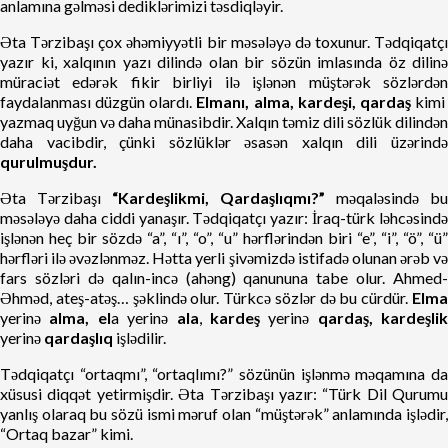
anlamına gəlməsi dediklərimizi təsdiqləyir.
Əta Tərzibaşı çox əhəmiyyətli bir məsələyə də toxunur. Tədqiqatçı
yazır ki, xalqının yazı dilində olan bir sözün imlasında öz dilinə
müraciət edərək fikir birliyi ilə işlənən müştərək sözlərdən
faydalanması düzgün olardı.
Elmanı, alma, kardeşi, qardaş
kim
yazmaq uyğun və daha münasibdir. Xalqın təmiz dili sözlük dilindən
daha vacibdir, çünki sözlüklər əsasən xalqın dili üzərində
qurulmuşdur.
Əta Tərzibaşı
“Kardeşlikmi, Qardaşlıqmı?”
məqaləsində bu
məsələyə daha ciddi yanaşır. Tədqiqatçı yazır: İraq-türk ləhcəsində
işlənən heç bir sözdə “a”, “ı”, “o”, “u” hərflərindən biri “e”, “i”, “ö”, “ü”
hərfləri ilə əvəzlənməz. Hətta yerli şivəmizdə istifadə olunan ərəb və
fars sözləri də qalın-incə (ahəng) qanununa tabe olur. Ahmed-
Əhməd, ateş-atəş… şəklində olur. Türkcə sözlər də bu cürdür.
Elma
yerinə
alma,
el
a yerinə
ala
,
kardeş
yerinə
qardaş,
kardeşlik
yerinə
qardaşlıq
işlədilir.
Tədqiqatçı “ortaqmı”, “ortaqlımı?” sözünün işlənmə məqamına da
xüsusi diqqət yetirmişdir. Əta Tərzibaşı yazır: “Türk Dil Qurumu
yanlış olaraq bu sözü ismi məruf olan “müştərək” anlamında işlədir,
“Ortaq bazar” kimi.