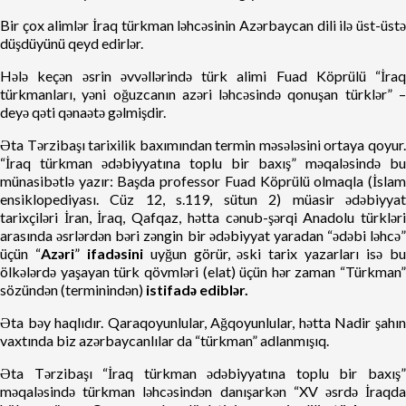
Bir çox alimlər İraq türkman ləhcəsinin Azərbaycan dili ilə üst-üstə
düşdüyünü qeyd edirlər.
Hələ keçən əsrin əvvəllərində türk alimi Fuad Köprülü “İraq
türkmanları, yəni oğuzcanın azəri ləhcəsində qonuşan türklər” –
deyə qəti qənaətə gəlmişdir.
Əta Tərzibaşı tarixilik baxımından termin məsələsini ortaya qoyur.
“İraq türkman ədəbiyyatına toplu bir baxış” məqaləsində bu
münasibətlə yazır: Başda professor Fuad Köprülü olmaqla (İslam
ensiklopediyası. Cüz 12, s.119, sütun 2) müasir ədəbiyyat
tarixçiləri İran, İraq, Qafqaz, hətta cənub-şərqi Anadolu türkləri
arasında əsrlərdən bəri zəngin bir ədəbiyyat yaradan “ədəbi ləhcə”
üçün “
Azəri
”
ifadəsini
uyğun görür, əski tarix yazarları isə b
ölkələrdə yaşayan türk qövmləri (elat) üçün hər zaman “Türkman”
sözündən (terminindən)
istifadə ediblər.
Əta bəy haqlıdır. Qaraqoyunlular, Ağqoyunlular, hətta Nadir şahın
vaxtında biz azərbaycanlılar da “türkman” adlanmışıq.
Əta Tərzibaşı “İraq türkman ədəbiyyatına toplu bir baxış”
məqaləsində türkman ləhcəsindən danışarkən “XV əsrdə İraqda