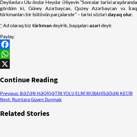
Deyilənlərə Ulu öndər Heydər Əliyevin “Sonralar tarixi araşdıranda
gördüm ki, Güney Azərbaycan, Quzey Azərbaycan və İraq
türkmanları bir bütövün parçalarıdır” – tarixi sözləri
dayaq olur
.
*
Ad olaraq biz
türkman
deyirik, başqaları
azəri
deyir.
Paylaş:
Facebook
WhatsApp
X
Continue Reading
Previous:
BƏZƏN HƏQİQƏTİN YOLU ELMİ MÜBAHİSƏDƏN KEÇİR
Next:
Rumlara Güven Duymak
Related Stories