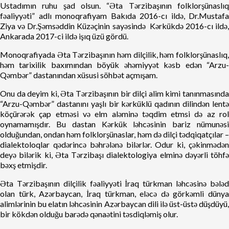
Ustadımın ruhu şad olsun. “Əta Tərzibaşının folklorşünaslıq
fəaliyyəti” adlı monoqrafiyam Bakıda 2016-cı ildə, Dr.Mustafa
Ziya və Dr.Şəmsəddin Küzəçinin sayəsində Kərkükdə 2016-cı ildə,
Ankarada 2017-ci ildə işıq üzü gördü.
Monoqrafiyada Əta Tərzibaşının həm dilçilik, həm folklorşünaslıq,
həm tarixilik baxımından böyük əhəmiyyət kəsb edən “Arzu-
Qəmbər” dastanından xüsusi söhbət açmışam.
Onu da deyim ki, Əta Tərzibaşının bir dilçi alim kimi tanınmasında
“Arzu-Qəmbər” dastanını yaşlı bir kərküklü qadının dilindən lentə
köçürərək çap etməsi və elm aləminə təqdim etmsi də az rol
oynamamışdır. Bu dastan Kərkük ləhcəsinin bariz nümunəsi
olduğundan, ondan həm folklorşünaslar, həm də dilçi tədqiqatçılar –
dialektoloqlar qədərincə bəhrələnə bilərlər. Odur ki, çəkinmədən
deyə bilərik ki, Əta Tərzibaşı dialektologiya elminə dəyərli töhfə
bəxş etmişdir.
Əta Tərzibaşının dilçilik fəaliyyəti İraq türkman ləhcəsinə bələd
olan türk, Azərbaycan, İraq türkman, eləcə də görkəmli dünya
alimlərinin bu elatın ləhcəsinin Azərbaycan dili ilə üst-üstə düşdüyü,
bir kökdən olduğu barədə qənaətini təsdiqləmiş olur.