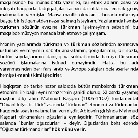
məqaləsində bu münasibətlə yazır ki, bu etnik adların əsası və
inkişafı haqqında tədqiqatçılar tarixin dərinliklərinə enərək geniş
məlumatlar vermişlər. Mənsə-mənlik olmasın – burada mövzuya
başqa bir istiqamətdən nəzər salmaq istəyirəm. Yazılarımda həmişə
türkmən
sözünün əvəzinə
türkman
işlətməyimin səbəbini bu
məqalədə müəyyən mənada izah etməyə çalışmışam.
Mənim yazılarımda
türkmən
və
türkman
sözlərindən axırıncıya
üstünlük verməyimin səbəbi ana-atamın, qonşularımın, bir sözlə,
bütün soydaşlarımın danışıq və söhbətlərində həmişə
türkman
sözünü işlətmələrinə istinad etməyimdir. Hətta bu adı
yaranmasından bəri fars, ərəb və Avropa xalqları belə əsərlərində
həmişə
(-manlı
) kimi
işlədirlər.
Həqiqətən də tarixə nəzər saldıqda bütün mənbələrdə
türkman
etnonimi ilə bağlı eyni mənzərənin şahidi oluruq. XI əsrdə yaşamış
məşhur dilçi alim Mahmud Kaşqari (1005-1102) fundamental
“Divani lüğət-it-Türk” əsərində “türkman” etnonimi və türkmanlar
haqqında əsaslı məlumatlar vermişdir. Abidənin girişində Mahmud
Kaşqari türkmanları oğuzlarla eyniləşdirir. Türkmanlardan söz
salanda “bunlar oğuzdurlar” – deyir. Oğuzlardan bəhs edəndə
“Oğuzlar türkmandırlar”
hökmünü verir.