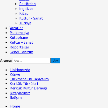
Editörden
İngilizce
Kitap
Kültür – Sanat
Türkiye
Yazarlar
Multimedya
Kütüphane
Kültür – Sanat
Röportajlar
Genel Tanıtım
Arama:
Hakkımızda
Künye
Türkmeneli’ni Tanıyalım
Kerkük Türküleri
Kerkük Kültür Derneği
Kitaplarımız
İletişim
Home