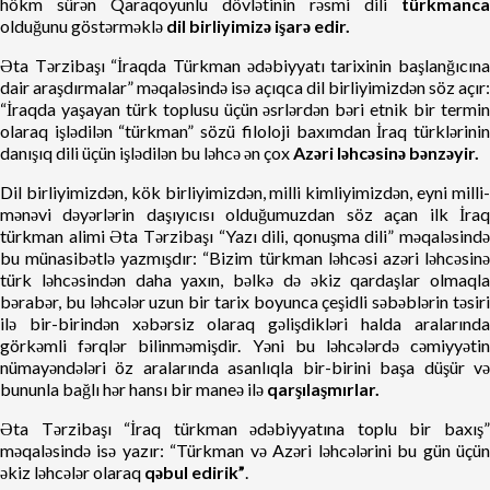
hökm sürən Qaraqoyunlu dövlətinin rəsmi dili
türkmanca
olduğunu göstərməklə
dil birliyimizə işarə edir.
Əta Tərzibaşı “İraqda Türkman ədəbiyyatı tarixinin başlanğıcına
dair araşdırmalar” məqaləsində isə açıqca dil birliyimizdən söz açır:
“İraqda yaşayan türk toplusu üçün əsrlərdən bəri etnik bir termin
olaraq işlədilən “türkman” sözü filoloji baxımdan İraq türklərinin
danışıq dili üçün işlədilən bu ləhcə ən çox
Azəri ləhcəsinə bənzəyir.
Dil birliyimizdən, kök birliyimizdən, milli kimliyimizdən, eyni milli-
mənəvi dəyərlərin daşıyıcısı olduğumuzdan söz açan ilk İraq
türkman alimi Əta Tərzibaşı “Yazı dili, qonuşma dili” məqaləsində
bu münasibətlə yazmışdır: “Bizim türkman ləhcəsi azəri ləhcəsinə
türk ləhcəsindən daha yaxın, bəlkə də əkiz qardaşlar olmaqla
bərabər, bu ləhcələr uzun bir tarix boyunca çeşidli səbəblərin təsiri
ilə bir-birindən xəbərsiz olaraq gəlişdikləri halda aralarında
görkəmli fərqlər bilinməmişdir. Yəni bu ləhcələrdə cəmiyyətin
nümayəndələri öz aralarında asanlıqla bir-birini başa düşür və
bununla bağlı hər hansı bir maneə ilə
qarşılaşmırlar.
Əta Tərzibaşı “İraq türkman ədəbiyyatına toplu bir baxış”
məqaləsində isə yazır: “Türkman və Azəri ləhcələrini bu gün üçün
əkiz ləhcələr olaraq
qəbul edirik”
.