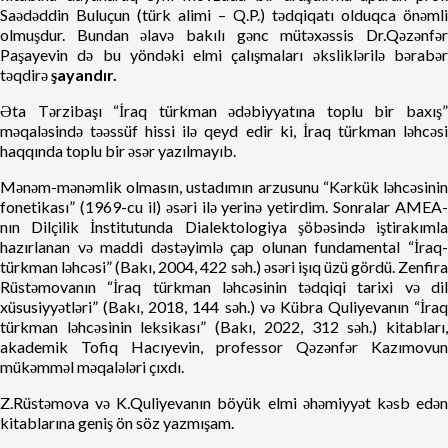
Saədəddin Buluçun (türk alimi – Q.P.) tədqiqatı olduqca önəmli
olmuşdur. Bundan əlavə bakılı gənc mütəxəssis Dr.Qəzənfər
Paşayevin də bu yöndəki elmi çalışmaları əksliklərilə bərabər
təqdirə
şayandır.
Əta Tərzibaşı “İraq türkman ədəbiyyatına toplu bir baxış”
məqaləsində təəssüf hissi ilə qeyd edir ki, İraq türkman ləhcəsi
haqqında toplu bir əsər yazılmayıb.
Mənəm-mənəmlik olmasın, ustadımın arzusunu “Kərkük ləhcəsinin
fonetikası” (1969-cu il) əsəri ilə yerinə yetirdim. Sonralar AMEA-
nın Dilçilik İnstitutunda Dialektologiya şöbəsində iştirakımla
hazırlanan və maddi dəstəyimlə çap olunan fundamental “İraq-
türkman ləhcəsi” (Bakı, 2004, 422 səh.) əsəri işıq üzü gördü. Zenfira
Rüstəmovanın “İraq türkman ləhcəsinin tədqiqi tarixi və dil
xüsusiyyətləri” (Bakı, 2018, 144 səh.) və Kübra Quliyevanın “İraq
türkman ləhcəsinin leksikası” (Bakı, 2022, 312 səh.) kitabları,
akademik Tofiq Hacıyevin, professor Qəzənfər Kazımovun
mükəmməl məqalələri çıxdı.
Z.Rüstəmova və K.Quliyevanın böyük elmi əhəmiyyət kəsb edən
kitablarına geniş ön söz yazmışam.