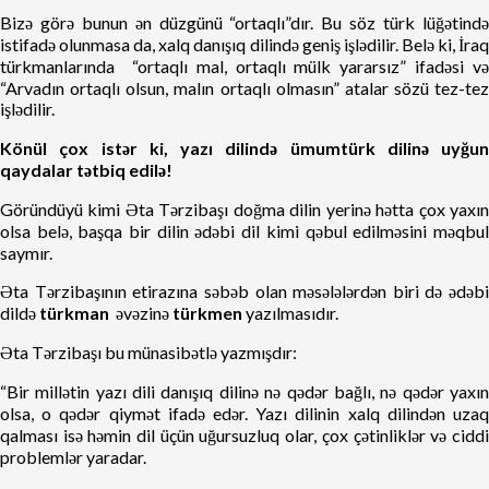
Bizə görə bunun ən düzgünü “ortaqlı”dır. Bu söz türk lüğətində
istifadə olunmasa da, xalq danışıq dilində geniş işlədilir. Belə ki, İraq
türkmanlarında “ortaqlı mal, ortaqlı mülk yararsız” ifadəsi və
“Arvadın ortaqlı olsun, malın ortaqlı olmasın” atalar sözü tez-tez
işlədilir.
Könül çox istər ki, yazı dilində ümumtürk dilinə uyğun
qaydalar tətbiq edilə!
Göründüyü kimi Əta Tərzibaşı doğma dilin yerinə hətta çox yaxın
olsa belə, başqa bir dilin ədəbi dil kimi qəbul edilməsini məqbul
saymır.
Əta Tərzibaşının etirazına səbəb olan məsələlərdən biri də ədəbi
dildə
türkman
əvəzinə
türkmen
yazılmasıdır.
Əta Tərzibaşı bu münasibətlə yazmışdır:
“Bir millətin yazı dili danışıq dilinə nə qədər bağlı, nə qədər yaxın
olsa, o qədər qiymət ifadə edər. Yazı dilinin xalq dilindən uzaq
qalması isə həmin dil üçün uğursuzluq olar, çox çətinliklər və ciddi
problemlər yaradar.