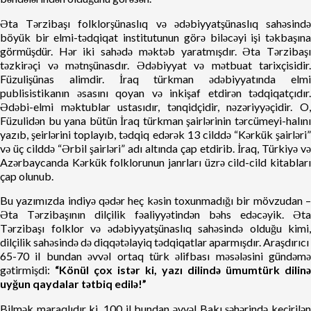
Əta Tərzibaşı folklorşünaslıq və ədəbiyyatşünaslıq sahəsində
böyük bir elmi-tədqiqat institutunun görə biləcəyi işi təkbaşına
görmüşdür. Hər iki sahədə məktəb yaratmışdır. Əta Tərzibaşı
təzkirəçi və mətnşünasdır. Ədəbiyyat və mətbuat tarixçisidir.
Füzulişünas alimdir. İraq türkman ədəbiyyatında elmi
publisistikanın əsasını qoyan və inkişaf etdirən tədqiqatçıdır.
Ədəbi-elmi məktublar ustasıdır, tənqidçidir, nəzəriyyəçidir. O,
Füzulidən bu yana bütün İraq türkman şairlərinin tərcümeyi-halını
yazıb, şeirlərini toplayıb, tədqiq edərək 13 cilddə “Kərkük şairləri”
və üç cilddə “Ərbil şairləri” adı altında çap etdirib. İraq, Türkiyə və
Azərbaycanda Kərkük folklorunun janrları üzrə cild-cild kitabları
çap olunub.
Bu yazımızda indiyə qədər heç kəsin toxunmadığı bir mövzudan –
Əta Tərzibaşının dilçilik fəaliyyətindən bəhs edəcəyik. Əta
Tərzibaşı folklor və ədəbiyyatşünaslıq sahəsində olduğu kimi,
dilçilik sahəsində də diqqətəlayiq tədqiqatlar aparmışdır. Araşdırıcı
65-70 il bundan əvvəl ortaq türk əlifbası məsələsini gündəmə
gətirmişdi:
“Könül çox istər ki, yazı dilində ümumtürk dilinə
uyğun qaydalar tətbiq edilə!”
Bilmək maraqlıdır ki, 100 il bundan əvvəl Bakı şəhərində keçirilən