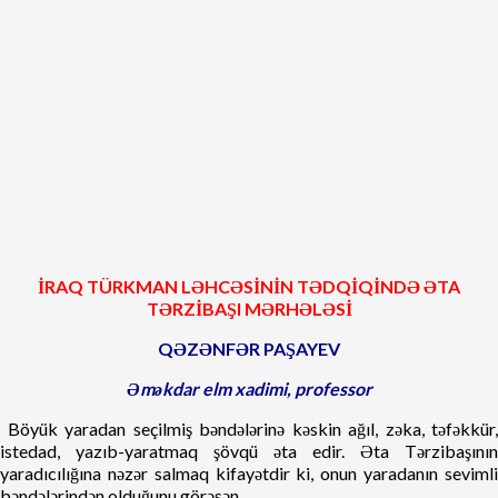
İRAQ TÜRKMAN LƏHCƏSİNİN TƏDQİQİNDƏ
ƏTA
TƏRZİBAŞI MƏRHƏLƏSİ
QƏZƏNFƏR PAŞAYEV
Əməkdar elm xadimi, professor
Böyük yaradan seçilmiş bəndələrinə kəskin ağıl, zəka, təfəkkür,
istedad, yazıb-yaratmaq şövqü əta edir. Əta Tərzibaşının
yaradıcılığına nəzər salmaq kifayətdir ki, onun yaradanın sevimli
bəndələrindən olduğunu görəsən.