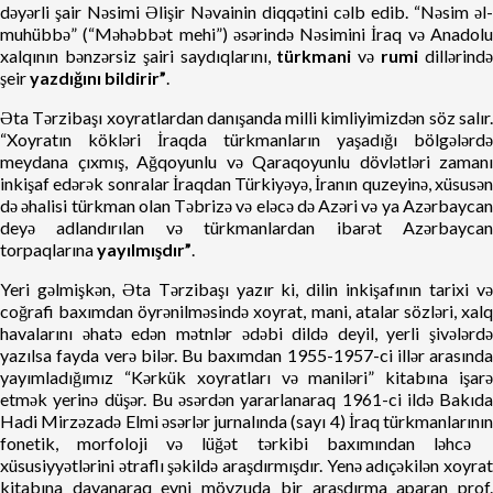
dəyərli şair Nəsimi Əlişir Nəvainin diqqətini cəlb edib. “Nəsim əl-
muhübbə” (“Məhəbbət mehi”) əsərində Nəsimini İraq və Anadolu
xalqının bənzərsiz şairi saydıqlarını,
türkmani
və
rumi
dillərind
şeir
yazdığını bildirir”
.
Əta Tərzibaşı xoyratlardan danışanda milli kimliyimizdən söz salır.
“Xoyratın kökləri İraqda türkmanların yaşadığı bölgələrdə
meydana çıxmış, Ağqoyunlu və Qaraqoyunlu dövlətləri zamanı
inkişaf edərək sonralar İraqdan Türkiyəyə, İranın quzeyinə, xüsusən
də əhalisi türkman olan Təbrizə və eləcə də Azəri və ya Azərbaycan
deyə adlandırılan və türkmanlardan ibarət Azərbaycan
torpaqlarına
yayılmışdır”
.
Yeri gəlmişkən, Əta Tərzibaşı yazır ki, dilin inkişafının tarixi və
coğrafi baxımdan öyrənilməsində xoyrat, mani, atalar sözləri, xalq
havalarını əhatə edən mətnlər ədəbi dildə deyil, yerli şivələrdə
yazılsa fayda verə bilər. Bu baxımdan 1955-1957-ci illər arasında
yayımladığımız “Kərkük xoyratları və maniləri” kitabına işarə
etmək yerinə düşər. Bu əsərdən yararlanaraq 1961-ci ildə Bakıda
Hadi Mirzəzadə Elmi əsərlər jurnalında (sayı 4) İraq türkmanlarının
fonetik, morfoloji və lüğət tərkibi baxımından ləhcə
xüsusiyyətlərini ətraflı şəkildə araşdırmışdır. Yenə adıçəkilən xoyrat
kitabına dayanaraq eyni mövzuda bir araşdırma aparan prof.