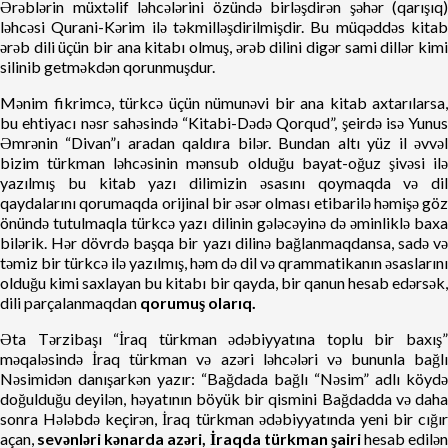
Ərəblərin müxtəlif ləhcələrini özündə birləşdirən şəhər (qarışıq)
ləhcəsi Qurani-Kərim ilə təkmilləşdirilmişdir. Bu müqəddəs kitab
ərəb dili üçün bir ana kitabı olmuş, ərəb dilini digər sami dillər kimi
silinib getməkdən qorunmuşdur.
Mənim fikrimcə, türkcə üçün nümunəvi bir ana kitab axtarılarsa,
bu ehtiyacı nəsr sahəsində “Kitabi-Dədə Qorqud”, şeirdə isə Yunus
Əmrənin “Divan”ı aradan qaldıra bilər. Bundan altı yüz il əvvəl
bizim türkman ləhcəsinin mənsub olduğu bayat-oğuz şivəsi ilə
yazılmış bu kitab yazı dilimizin əsasını qoymaqda və dil
qaydalarını qorumaqda orijinal bir əsər olması etibarilə həmişə göz
önündə tutulmaqla türkcə yazı dilinin gələcəyinə də əminliklə baxa
bilərik. Hər dövrdə başqa bir yazı dilinə bağlanmaqdansa, sadə və
təmiz bir türkcə ilə yazılmış, həm də dil və qrammatikanın əsaslarını
olduğu kimi saxlayan bu kitabı bir qayda, bir qanun hesab edərsək,
dili parçalanmaqdan
qorumuş olarıq.
Əta Tərzibaşı “İraq türkman ədəbiyyatına toplu bir baxış”
məqaləsində İraq türkman və azəri ləhcələri və bununla bağlı
Nəsimidən danışarkən yazır: “Bağdada bağlı “Nəsim” adlı köydə
doğulduğu deyilən, həyatının böyük bir qismini Bağdadda və daha
sonra Hələbdə keçirən, İraq türkman ədəbiyyatında yeni bir cığır
açan,
sevənləri kənarda azəri, İraqda türkman şairi
hesab edilən